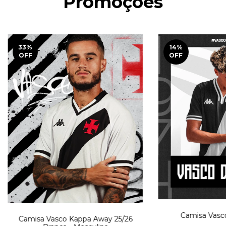
Promoções
33
%
14
%
OFF
OFF
Camisa Vasc
Camisa Vasco Kappa Away 25/26